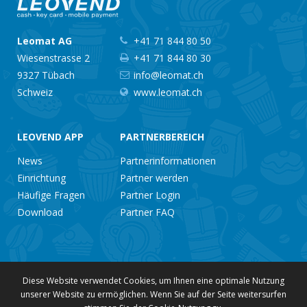
Leomat AG
+41 71 844 80 50
Wiesenstrasse 2
+41 71 844 80 30
9327 Tübach
info@leomat.ch
Schweiz
www.leomat.ch
LEOVEND APP
PARTNERBEREICH
News
Partnerinformationen
Einrichtung
Partner werden
Häufige Fragen
Partner Login
Download
Partner FAQ
Diese Website verwendet Cookies, um Ihnen eine optimale Nutzung
© 2026 Leomat
Login
Impressum
Datenschutz
unserer Website zu ermöglichen. Wenn Sie auf der Seite weitersurfen